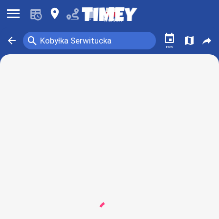
󰍜
󰍎
󰂚
Warsaw
󰃭
󰍉
󰁍
󰍍
󰒖
Kobyłka Serwitucka
now