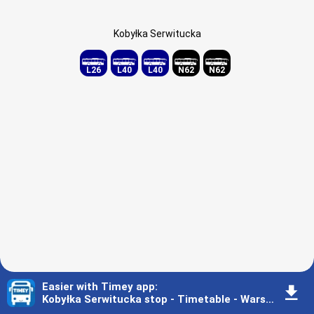
Kobyłka Serwitucka
L26
L40
L40
N62
N62
Easier with Timey app
:
󰇚
Kobyłka Serwitucka stop - Timetable - Warsaw