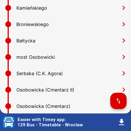
󰅂
Kamieńskiego
󰅂
Broniewskiego
󰅂
Bałtycka
󰅂
most Osobowicki
󰅂
Serbska (C.K. Agora)
󰅂
Osobowicka (Cmentarz II)
󰓢
󰅂
Osobowicka (Cmentarz)
Easier with Timey app
:
󰇚
󰅂
most Milenijny
129 Bus - Timetable - Wroclaw