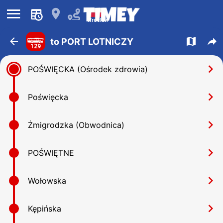
󰍜
󰍎
Wroclaw
󰁍
󰍍
󰒖
to PORT LOTNICZY
129
󰅂
POŚWIĘCKA (Ośrodek zdrowia)
󰅂
Poświęcka
󰅂
Żmigrodzka (Obwodnica)
󰅂
POŚWIĘTNE
󰅂
Wołowska
󰅂
Kępińska