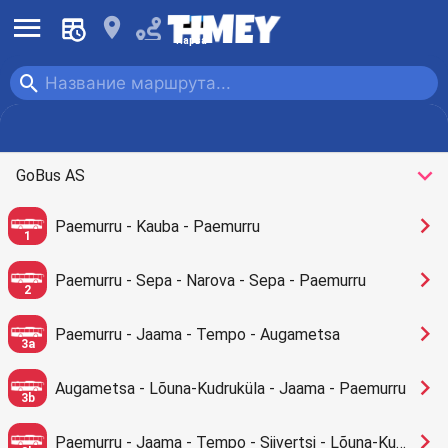
󰍜
󰍎
Нарва
󰍉
Автобус
󰅀
GoBus AS
󰅂
Paemurru - Kauba - Paemurru
1
󰅂
Paemurru - Sepa - Narova - Sepa - Paemurru
2
󰅂
Paemurru - Jaama - Tempo - Augametsa
3a
󰅂
Augametsa - Lõuna-Kudruküla - Jaama - Paemurru
3b
󰅂
Paemurru - Jaama - Tempo - Siivertsi - Lõuna-Kudruküla