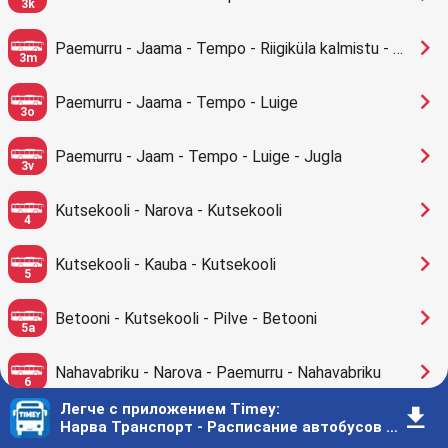
3k
󰅂
Paemurru - Jaama - Tempo - Riigiküla kalmistu - Taevasina
3m
󰅂
Paemurru - Jaama - Tempo - Luige
3o
󰅂
Paemurru - Jaam - Tempo - Luige - Jugla
3v
󰅂
Kutsekooli - Narova - Kutsekooli
4
󰅂
Kutsekooli - Kauba - Kutsekooli
5
󰅂
Betooni - Kutsekooli - Pilve - Betooni
5a
󰅂
Nahavabriku - Narova - Paemurru - Nahavabriku
6
Легче с приложением Timey
:
󰇚
󰅂
Sendi - Narova - Sepa - Energia- Sendi
Нарва Транспорт - Расписание автобусов - Нарва
8