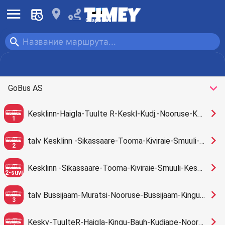
󰍜
󰍎
Сааремаа
󰍉
Автобус
Перевозить
󰅀
GoBus AS
󰅂
Kesklinn-Haigla-Tuulte R-Keskl-Kudj.-Nooruse-Keskv
1
󰅂
talv Kesklinn -Sikassaare-Tooma-Kiviraie-Smuuli-Keskväljak
2
󰅂
Kesklinn -Sikassaare-Tooma-Kiviraie-Smuuli-Keskväljak
2-suvi
󰅂
talv Bussijaam-Muratsi-Nooruse-Bussijaam-Kingu-Koja
3
󰅂
Keskv-TuulteR-Haigla-Kingu-Bauh-Kudjape-Nooruse-Keskv