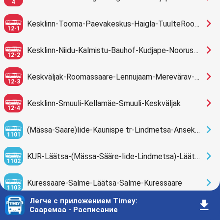
4
󰅂
Kesklinn-Tooma-Päevakeskus-Haigla-TuulteRoos-Kesklinn
12-1
󰅂
Kesklinn-Niidu-Kalmistu-Bauhof-Kudjape-Nooruse-Keskväljak
12-2
󰅂
Keskväljak-Roomassaare-Lennujaam-Merevärav-Lennujaam-Roomassaare- Kesklinn
12-3
󰅂
Kesklinn-Smuuli-Kellamäe-Smuuli-Keskväljak
12-4
󰅂
(Mässa-Sääre)Iide-Kaunispe tr-Lindmetsa-Anseküla-Salme-KUR
1101
󰅂
KUR-Läätsa-(Mässa-Sääre-Iide-Lindmetsa)-Läätsa-KUR
1102
󰅂
Kuressaare-Salme-Läätsa-Salme-Kuressaare
1103
Легче с приложением Timey
:
󰇚
󰅂
KUR- Läätsa(Anseküla-Vintri-Lindmetsa-Iide-Sääre-Mässa)
Сааремаа - Расписание
1104