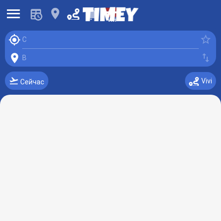
󰍜
󰍎
󰂚
Vivi
󰆤
󰓒
С
󰍎
󰓢
В
󰗕
Vivi
Сейчас