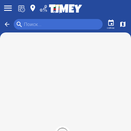
󰍜
󰍎
Алитус
󰃭
󰍉
󰁍
󰍍
Поиск...
сейчас