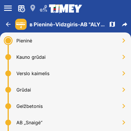
󰍜
󰍎
Алитус
󰁍
󰍍
󰒖
в Pieninė-Vidzgiris-AB "ALYTAUS CHEMIJA"
4
󰅂
Pieninė
󰅂
Kauno grūdai
󰅂
Verslo kaimelis
󰅂
Grūdai
󰅂
Gelžbetonis
󰅂
AB „Snaigė“