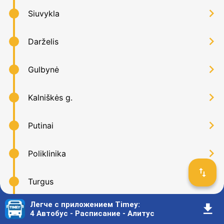
󰅂
Siuvykla
󰅂
Darželis
󰅂
Gulbynė
󰅂
Kalniškės g.
󰅂
Putinai
󰅂
Poliklinika
󰓢
󰅂
Turgus
Легче с приложением Timey
:
󰇚
󰅂
Volungė
4 Автобус - Расписание - Алитус