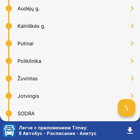
󰅂
Audėjų g.
󰅂
Kalniškės g.
󰅂
Putinai
󰅂
Poliklinika
󰅂
Žuvintas
󰅂
Jotvingis
󰓢
󰅂
SODRA
Легче с приложением Timey
:
󰇚
󰅂
A. Ramanausko-Vanago gimnazija
8 Автобус - Расписание - Алитус