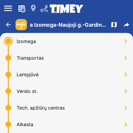
󰍜
󰍎
Алитус
󰁍
󰍍
󰒖
в Izomega-Naujoji g.-Gardino g.-AB "DAINAVA"
8
󰅂
Izomega
󰅂
Transportas
󰅂
Lentpjūvė
󰅂
Verslo st.
󰅂
Tech. apžiūrų centras
󰅂
Alkesta