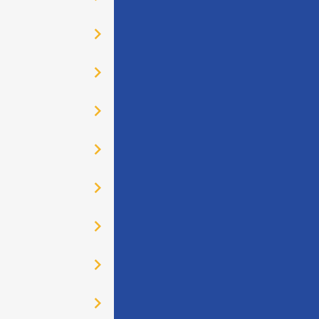
󰅂
󰅂
󰅂
󰅂
󰅂
󰅂
󰅂
󰅂