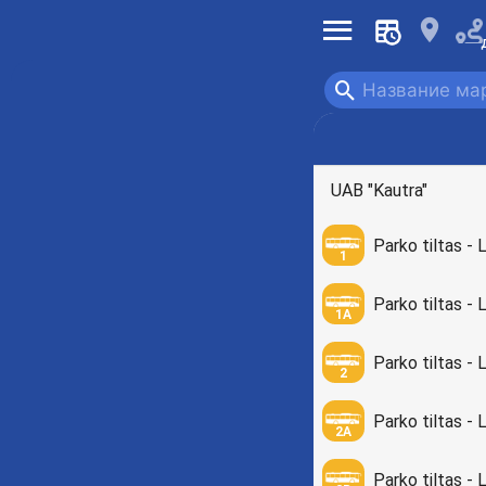
󰍜
󰍎
󰍉
Автобус
UAB "Kautra"
Parko tiltas - 
1
Parko tiltas - 
1A
Parko tiltas - 
2
Parko tiltas - 
2A
Parko tiltas - 