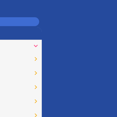
󰅀
󰅂
󰅂
󰅂
󰅂
󰅂