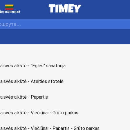
Друскининкай
Laisvės aikštė - "Eglės" sanatorija
Laisvės aikštė - Ateities stotelė
Laisvės aikštė - Papartis
Laisvės aikštė - Viečiūnai - Grūto parkas
Laisvės aikštė - Viečiūnai - Papartis - Grūto parkas