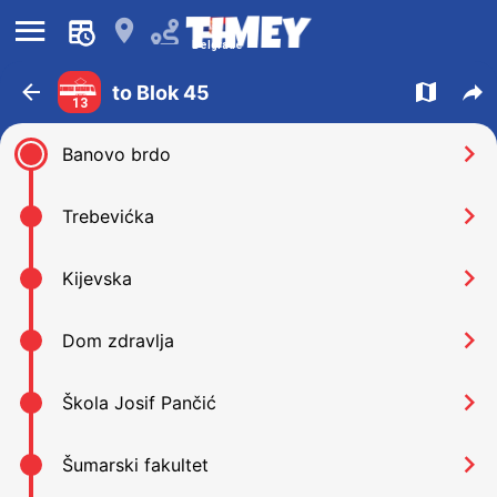
󰍜
󰍎
Belgrade
󰁍
󰍍
󰒖
to Blok 45
13
󰅂
Banovo brdo
󰅂
Trebevićka
󰅂
Kijevska
󰅂
Dom zdravlja
󰅂
Škola Josif Pančić
󰅂
Šumarski fakultet