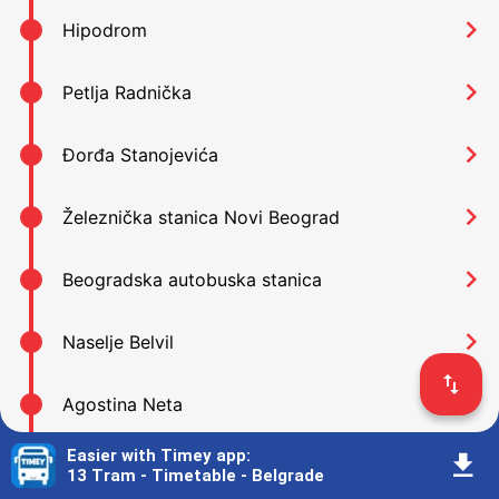
󰅂
Hipodrom
󰅂
Petlja Radnička
󰅂
Đorđa Stanojevića
󰅂
Železnička stanica Novi Beograd
󰅂
Beogradska autobuska stanica
󰅂
Naselje Belvil
󰓢
󰅂
Agostina Neta
Easier with Timey app
:
󰇚
󰅂
Omladinskih brigada
13 Tram - Timetable - Belgrade