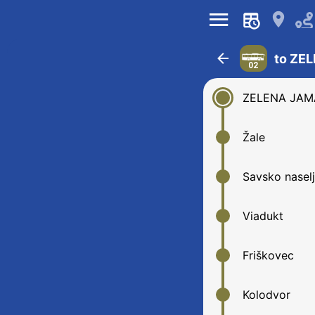
󰍜
󰍎
󰁍
to ZE
02
ZELENA JAM
Žale
Savsko nasel
Viadukt
Friškovec
Kolodvor