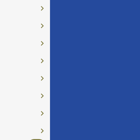
󰅂
󰅂
󰅂
󰅂
󰅂
󰅂
󰅂
󰅂