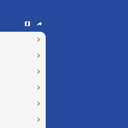
󰍍
󰒖
󰅂
󰅂
󰅂
󰅂
󰅂
󰅂