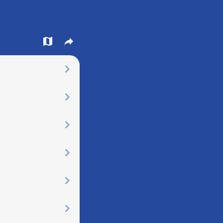
󰍍
󰒖
󰅂
󰅂
󰅂
󰅂
󰅂
󰅂