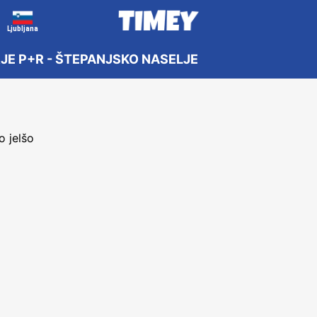
Ljubljana
RJE P+R - ŠTEPANJSKO NASELJE
 jelšo