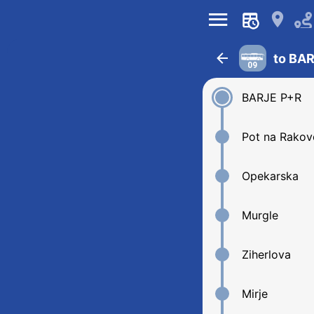
󰍜
󰍎
󰁍
to BA
09
BARJE P+R
Pot na Rakovo
Opekarska
Murgle
Ziherlova
Mirje