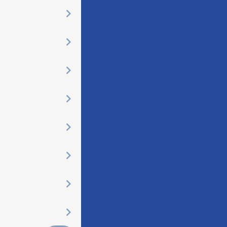
󰅂
󰅂
󰅂
󰅂
󰅂
󰅂
󰅂
󰅂