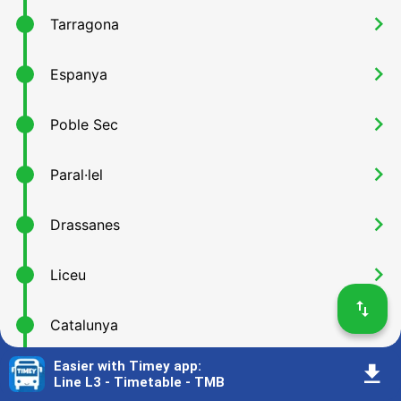
󰅂
Tarragona
󰅂
Espanya
󰅂
Poble Sec
󰅂
Paral·lel
󰅂
Drassanes
󰅂
Liceu
󰓢
󰅂
Catalunya
Easier with Timey app
:
󰇚
󰅂
Passeig de Gràcia
Line L3 - Timetable - TMB