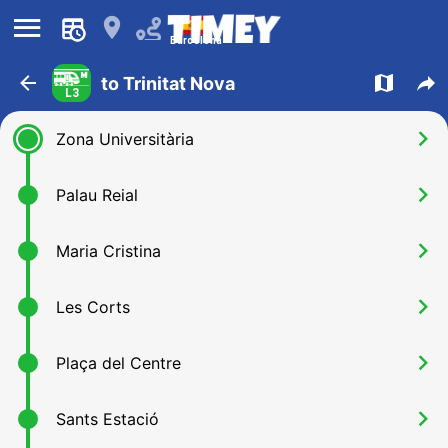
󰍜
󰍎
Barcelona
󰁍
󰍍
󰒖
to Trinitat Nova
L3
󰅂
Zona Universitària
󰅂
Palau Reial
󰅂
Maria Cristina
󰅂
Les Corts
󰅂
Plaça del Centre
󰅂
Sants Estació