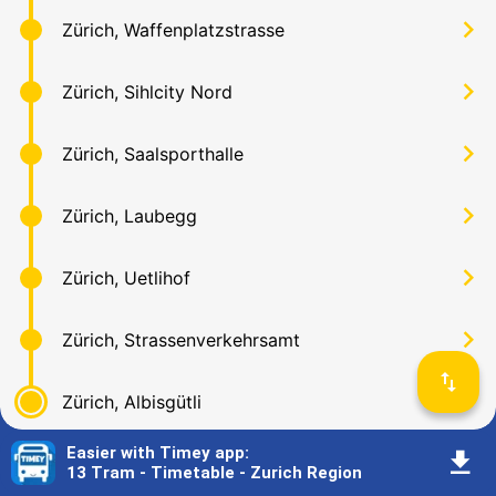
󰅂
Zürich, Waffenplatzstrasse
󰅂
Zürich, Sihlcity Nord
󰅂
Zürich, Saalsporthalle
󰅂
Zürich, Laubegg
󰅂
Zürich, Uetlihof
󰅂
Zürich, Strassenverkehrsamt
󰓢
󰅂
Zürich, Albisgütli
Easier with Timey app
:
󰇚
13 Tram - Timetable - Zurich Region