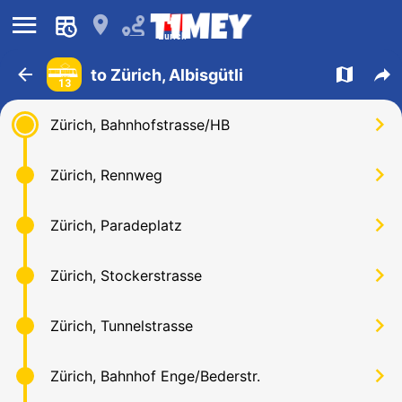
󰍜
󰍎
Zurich
󰁍
󰍍
󰒖
to Zürich, Albisgütli
13
󰅂
Zürich, Bahnhofstrasse/HB
󰅂
Zürich, Rennweg
󰅂
Zürich, Paradeplatz
󰅂
Zürich, Stockerstrasse
󰅂
Zürich, Tunnelstrasse
󰅂
Zürich, Bahnhof Enge/Bederstr.