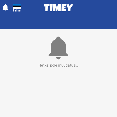
󰂚
Tallinn
󰂚
Hetkel pole muudatusi...