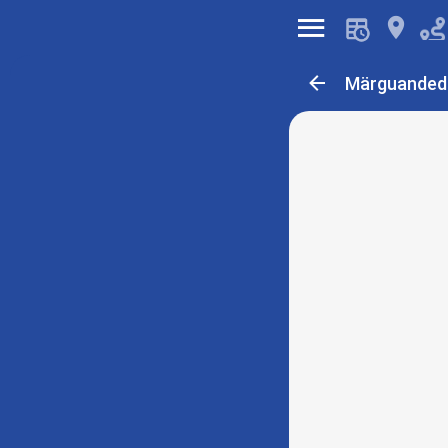
󰍜
󰍎
󰁍
Märguanded