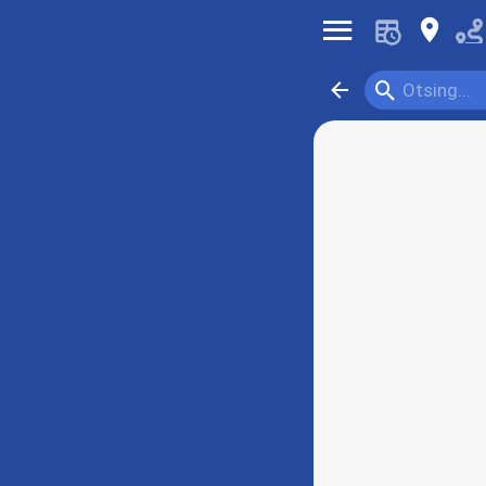
󰍜
󰍎
󰍉
󰁍
Otsing...