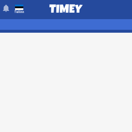
󰂚
Tallinn