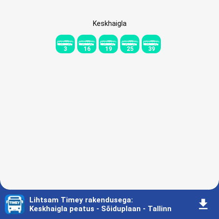
Keskhaigla
3
16
19
25
39
Lihtsam Timey rakendusega
:
󰇚
Keskhaigla peatus - Sõiduplaan - Tallinn