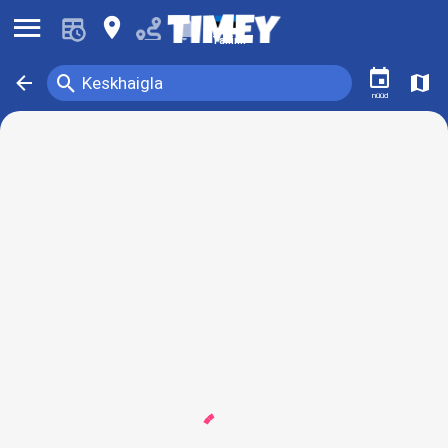
󰍜
󰍎
󰂚
Tallinn
󰃭
󰍉
󰁍
󰍍
Keskhaigla
nüüd