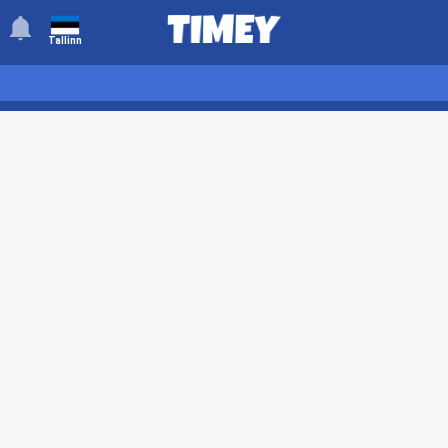
󰂚
Tallinn