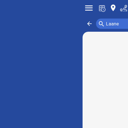
󰍜
󰍎
󰍉
󰁍
Laane