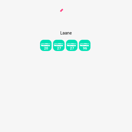
Laane
20
27
27
96