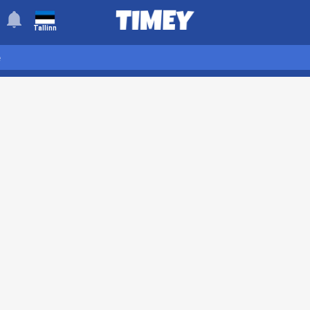
󰂚
Tallinn
e