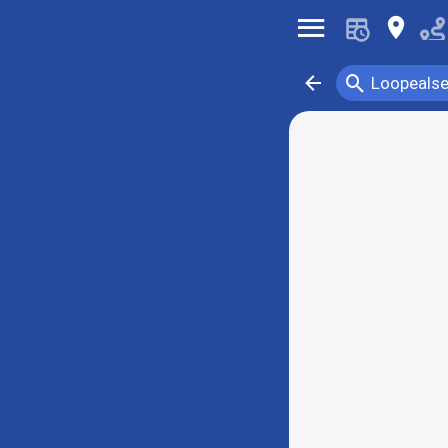
󰍜
󰍎
󰍉
󰁍
Loopeals