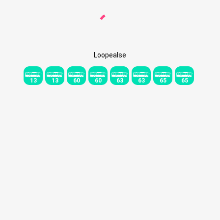
Loopealse
13
13
60
60
63
63
65
65