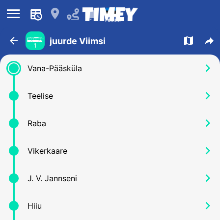
󰍜
󰍎
󰂚
Tallinn
󰁍
󰍍
󰒖
juurde Viimsi
1
󰅂
Vana-Pääsküla
󰅂
Teelise
󰅂
Raba
󰅂
Vikerkaare
󰅂
J. V. Jannseni
󰅂
Hiiu