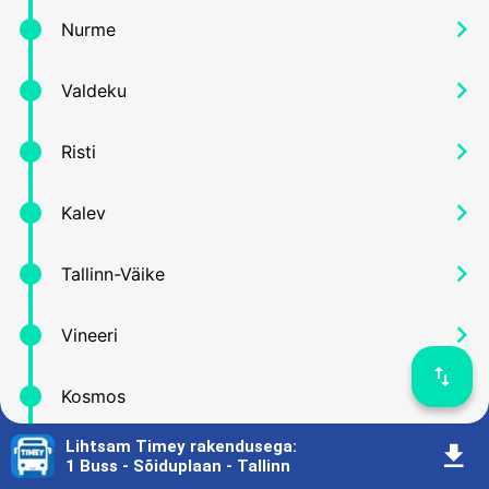
󰅂
Nurme
󰅂
Valdeku
󰅂
Risti
󰅂
Kalev
󰅂
Tallinn-Väike
󰅂
Vineeri
󰓢
󰅂
Kosmos
Lihtsam Timey rakendusega
:
󰇚
󰅂
Vabaduse väljak
1 Buss - Sõiduplaan - Tallinn