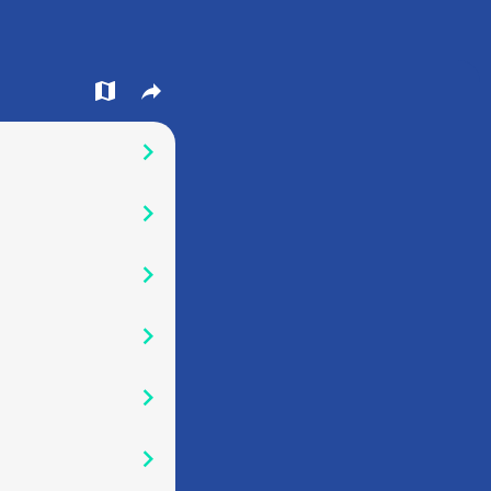
󰍍
󰒖
󰅂
󰅂
󰅂
󰅂
󰅂
󰅂