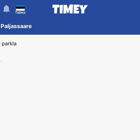
󰂚
Tallinn
 Paljassaare
 parkla
e