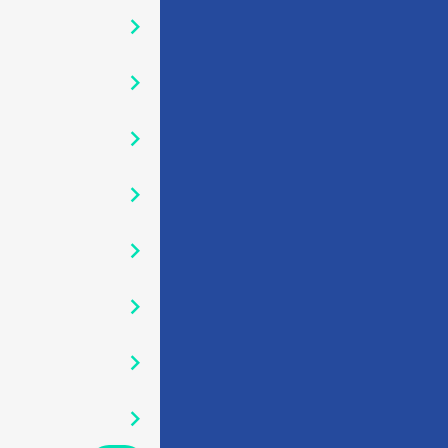
󰅂
󰅂
󰅂
󰅂
󰅂
󰅂
󰅂
󰅂