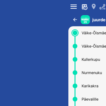
󰍜
󰍎
󰁍
juurde
26
Väike-Õismäe
Väike-Õismä
Kullerkupu
Nurmenuku
Karikakra
Päevalille