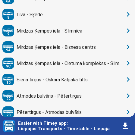
6A
󰅂
Līva - Šķēde
8
󰅂
Mirdzas Ķempes iela - Slimnīca
9
󰅂
Mirdzas Ķempes iela - Biznesa centrs
9A
󰅂
Mirdzas Ķempes iela - Cietuma komplekss - Slimnīca
9C
󰅂
Siena tirgus - Oskara Kalpaka tilts
10
󰅂
Atmodas bulvāris - Pētertirgus
22
󰅂
Pētertirgus - Atmodas bulvāris
23
Easier with Timey app
:
󰇚
󰅂
Slimnīca - Klaipēdas iela
Liepajas Transports - Timetable - Liepaja
25