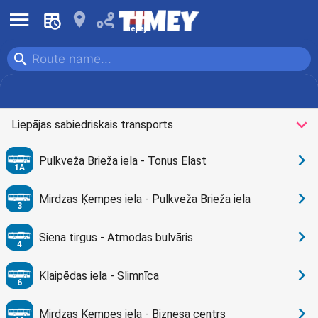
󰍜
󰍎
Liepaja
󰍉
Bus
Tram
󰅀
Liepājas sabiedriskais transports
󰅂
Pulkveža Brieža iela - Tonus Elast
1A
󰅂
Mirdzas Ķempes iela - Pulkveža Brieža iela
3
󰅂
Siena tirgus - Atmodas bulvāris
4
󰅂
Klaipēdas iela - Slimnīca
6
󰅂
Mirdzas Ķempes iela - Biznesa centrs