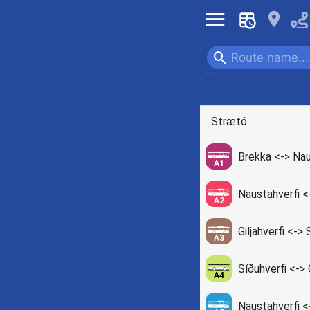
󰍜
󰍎
󰍉
Bus
Strætó
Brekka <-> Nau
A1
Naustahverfi <
A2
Giljahverfi <-> 
A3
Síðuhverfi <-> G
A4
Naustahverfi <