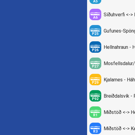
A5
Síðuhverfi <->
A6
Gufunes-Spöng
P25
Hellnahraun - 
P26
Mosfellsdalur/
P27
Kjalarnes - Háh
P29
Breiðdalsvík - 
P92
Miðstöð <-> He
R1
Miðstöð <-> Kei
R3