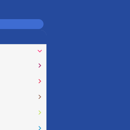
󰅀
󰅂
󰅂
󰅂
󰅂
󰅂