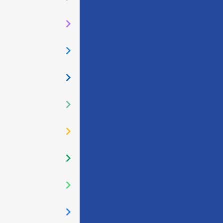
󰅂
󰅂
󰅂
󰅂
󰅂
󰅂
󰅂
󰅂