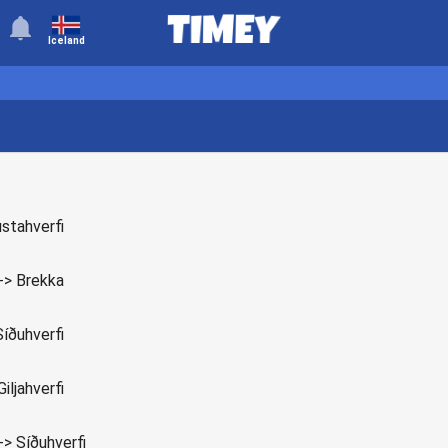
󰂚
Iceland
stahverfi
-> Brekka
Síðuhverfi
iljahverfi
-> Síðuhverfi