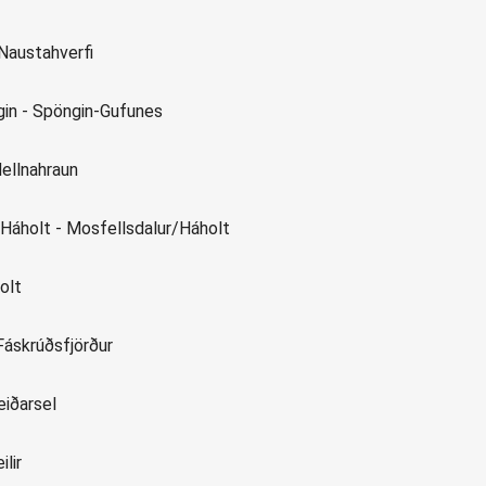
 Naustahverfi
in - Spöngin-Gufunes
Hellnahraun
Háholt - Mosfellsdalur/Háholt
olt
Fáskrúðsfjörður
iðarsel
lir